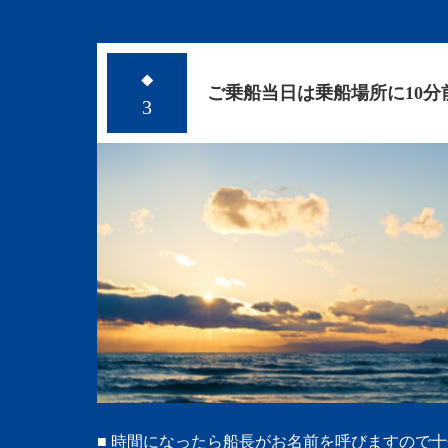
◆
ご乗船当日は乗船場所に10
3
■ 時間になったら船長がお名前を呼びますので