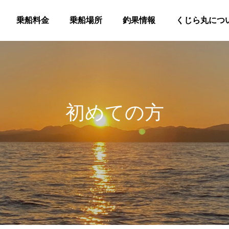
乗船料金
乗船場所
釣果情報
くじら丸につ
初
め
て
の
方