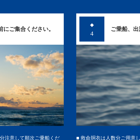
◆
分前にご集合ください。
ご乗船、出
4
十分注意して順次ご乗船くだ
■ 救命胴衣は人数分ご用意