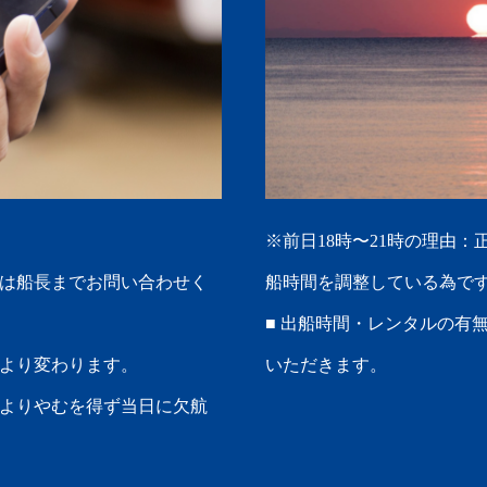
※前日18時〜21時の理由
合は船長までお問い合わせく
船時間を調整している為で
■ 出船時間・レンタルの有
により変わります。
いただきます。
によりやむを得ず当日に欠航