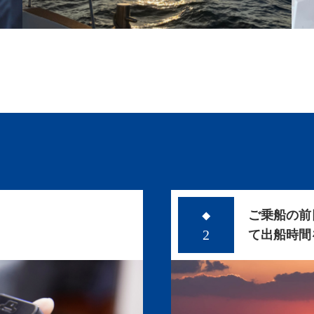
ご乗船の前
◆
。
2
て出船時間